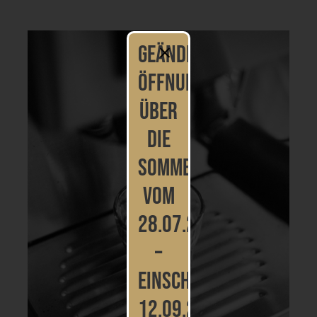
geänderte
Öffnungszeiten
über
die
Sommerferien
vom
28.07.2026
–
einschließlich
12.09.2026