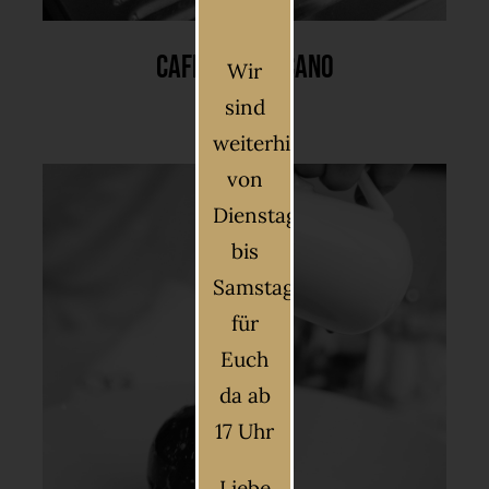
Caffè Americano
Wir
sind
weiterhin
von
Dienstag
bis
Samstag
für
Euch
da ab
17 Uhr
Liebe