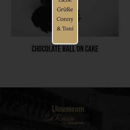
Grüße
Conny
& Toni
Chocolate Ball On Cake