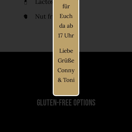
Lactose free
für
Euch
Nut free
da ab
17 Uhr
Liebe
Grüße
Conny
& Toni
Gluten-Free Options