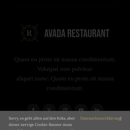
Quam eu proin sit massa condimentum.
Volutpat non pulvinar
aliquet nunc. Quam eu proin sit massa
condimentum.
Sorry, es geht allen auf den Keks, aber
Datenschutzerklärung
|
dieser nervige Cookie-Banner muss