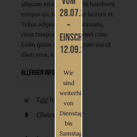
vom
aliquam enim ultrices. Mi hendrerit
28.07.2026
tempor eu, tempus risus laoreet et.
–
Tellus adipiscing mi commodo,
risus tempor volutpat amet cum.
einschließlich
Enim quam sed fermentum dui ut
12.09.2026
diam eros, nisl, orci.
Allergen Info
Wir
sind
weiterhin
Egg free
von
Dienstag
Gluten free
bis
Samstag