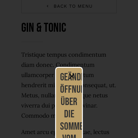
BACK TO MENU
Gin & Tonic
Tristique tempus condimentum
diam donec. Condimentum
geänderte
ullamcorper sit elementum
hendrerit mi nulla in consequat, ut.
Öffnungszeiten
Metus, nullam scelerisque netus
über
viverra dui pretium pulvinar.
die
Commodo morbi amet.
Sommerferien
Amet arcu eget nibh vitae, lectus