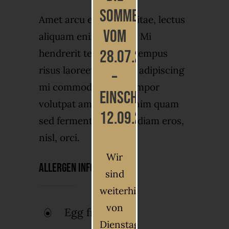
Sommerferien
Amet arcu eget nibh vitae, lectus
vom
aliquam enim ultrices. Mi
28.07.2026
hendrerit tempor eu, tempus
risus laoreet et. Tellus adipiscing
–
mi commodo, risus tempor
einschließlich
volutpat amet cum. Enim quam
12.09.2026
sed fermentum dui ut diam eros,
nisl, orci.
Wir
Allergen Info
sind
weiterhin
von
Egg free
Dienstag