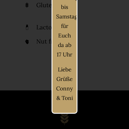
Gluten free
bis
Samstag
für
Lactose free
Euch
Nut free
da ab
17 Uhr
Liebe
Grüße
Conny
& Toni