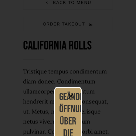
BACK TO MENU
ORDER TAKEOUT
California Rolls
Tristique tempus condimentum
diam donec. Condimentum
ullamcorper sit elementum
geänderte
hendrerit mi nulla in consequat,
Öffnungszeiten
ut. Metus, nullam scelerisque
über
netus viverra dui pretium
die
pulvinar. Commodo morbi amet.